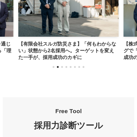
を通じ
【有限会社スルガ防災さま】「何もわからな
【株
る「理
い」状態から2名採用へ。ターゲットを変え
グで
た一手が、採用成功のカギに
成功
Free Tool
採用力診断ツール